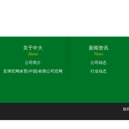
关于中大
新闻资讯
About
News
公司简介
公司动态
安博官网体育(中国)有限公司官网
行业动态
版