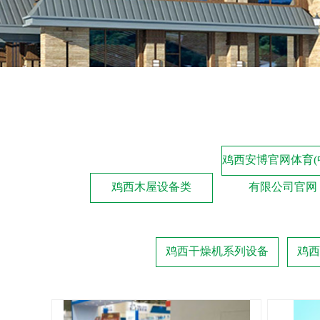
鸡西安博官网体育(
鸡西木屋设备类
有限公司官网
鸡西干燥机系列设备
鸡西