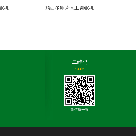
圆锯机
鸡西多锯片木工圆锯机
二维码
Code
微信扫一扫