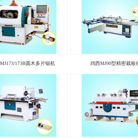
MJ173/173B圆木多片锯机
鸡西MJ90型精密裁板