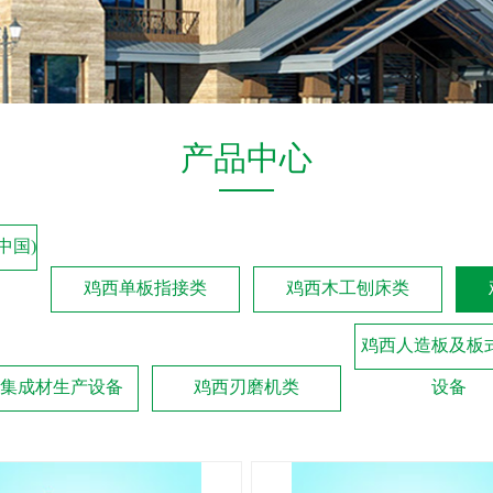
产品中心
中国)
鸡西单板指接类
鸡西木工刨床类
鸡西人造板及板
集成材生产设备
鸡西刃磨机类
设备