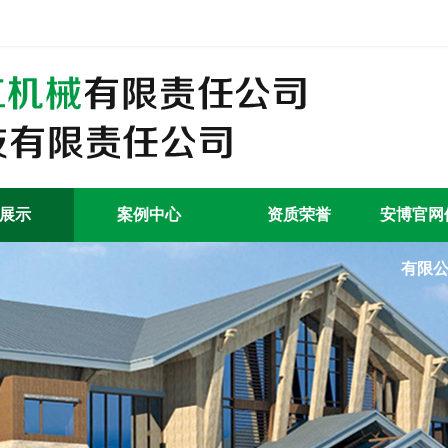
展示
案例中心
资质荣誉
安博官网
有限