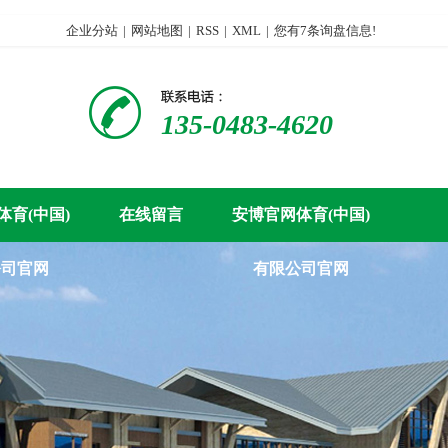
企业分站
|
网站地图
|
RSS
|
XML
|
您有
7
条询盘信息!
135-0483-4620
体育(中国)
在线留言
安博官网体育(中国)
公司官网
有限公司官网