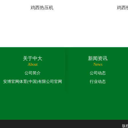
鸡西热压机
鸡西
关于中大
新闻资讯
About
News
公司简介
公司动态
安博官网体育(中国)有限公司官网
行业动态
版