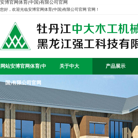
安博官网体育(中国)有限公司官网
您好，欢迎光临安博官网体育(中国)有限公司官网 官网！
网站安博官网体育(中
关于中大
产品展示
国)有限公司官网