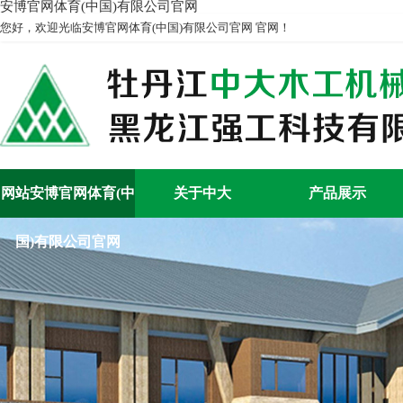
安博官网体育(中国)有限公司官网
您好，欢迎光临安博官网体育(中国)有限公司官网 官网！
网站安博官网体育(中
关于中大
产品展示
国)有限公司官网