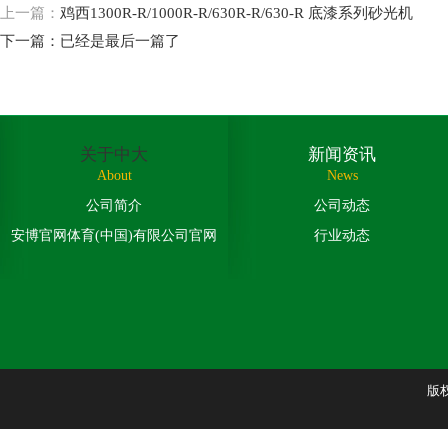
上一篇：
鸡西1300R-R/1000R-R/630R-R/630-R 底漆系列砂光机
下一篇：已经是最后一篇了
关于中大
新闻资讯
About
News
公司简介
公司动态
安博官网体育(中国)有限公司官网
行业动态
版