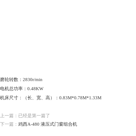
磨轮转数：2830r/min
电机总功率：0.48KW
机床尺寸：（长、宽、高）：0.83M*0.78M*1.33M
上一篇：已经是第一篇了
下一篇：
鸡西A-480 液压式门窗组合机