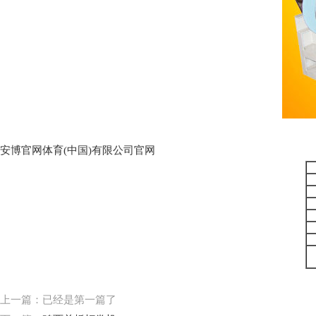
安博官网体育(中国)有限公司官网
上一篇：已经是第一篇了