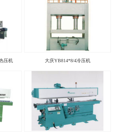
式热压机
大庆YB814*8/4冷压机