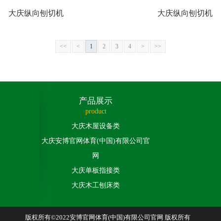
大庆纵向刨切机
大庆纵向刨切机
<<
<
1
2
3
4
>
>>
产品展示
product
大庆木屋设备类
大庆安博官网体育(中国)有限公司官
网
大庆单板指接类
大庆木工刨床类
版权所有©2022安博官网体育(中国)有限公司官网 版权所有