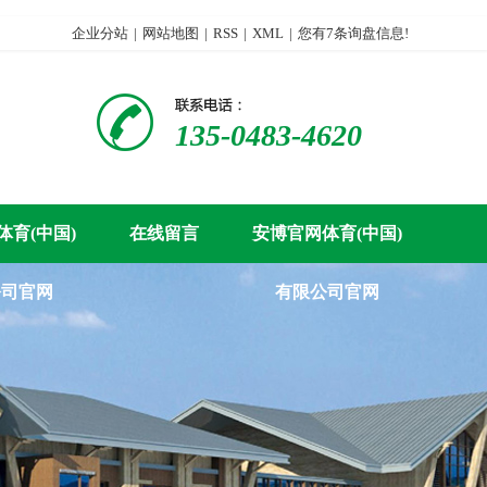
企业分站
|
网站地图
|
RSS
|
XML
|
您有
7
条询盘信息!
135-0483-4620
体育(中国)
在线留言
安博官网体育(中国)
公司官网
有限公司官网