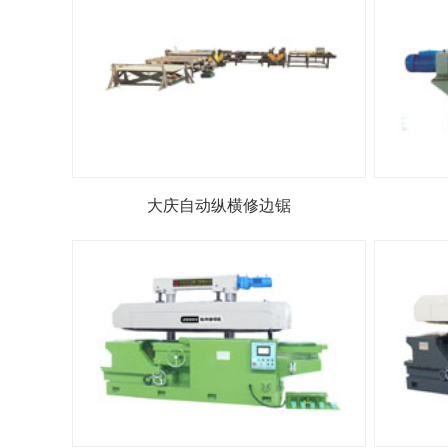
大庆自动纵横修边锯