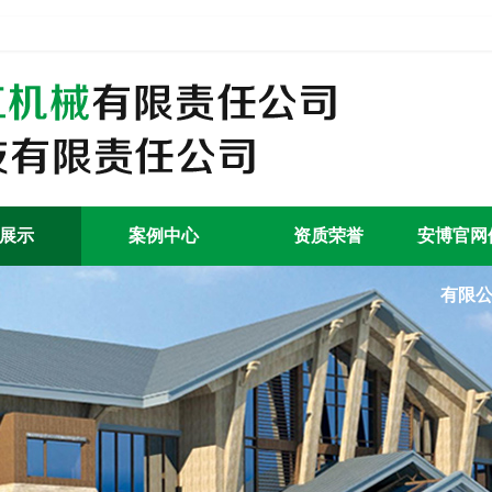
展示
案例中心
资质荣誉
安博官网
有限