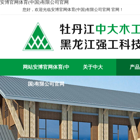
安博官网体育(中国)有限公司官网
您好，欢迎光临安博官网体育(中国)有限公司官网 官网！
网站安博官网体育(中
关于中大
产品
国)有限公司官网