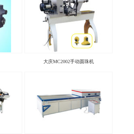
大庆MC2002手动圆珠机