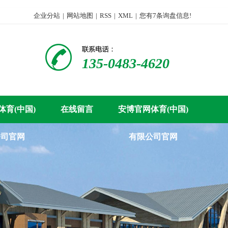
企业分站
|
网站地图
|
RSS
|
XML
|
您有
7
条询盘信息!
135-0483-4620
体育(中国)
在线留言
安博官网体育(中国)
公司官网
有限公司官网