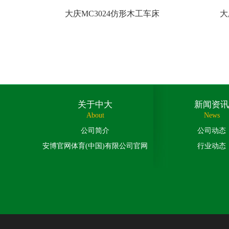
大庆MC3024仿形木工车床
大
关于中大
新闻资讯
About
News
公司简介
公司动态
安博官网体育(中国)有限公司官网
行业动态