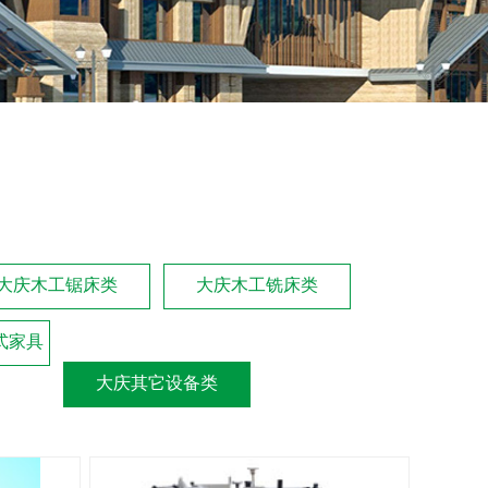
大庆木工锯床类
大庆木工铣床类
式家具
大庆其它设备类