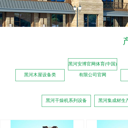
黑河安博官网体育(中国)
黑河木屋设备类
有限公司官网
黑河干燥机系列设备
黑河集成材生