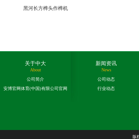
黑河长方榫头作榫机
关于中大
新闻资讯
About
News
公司简介
公司动态
安博官网体育(中国)有限公司官网
行业动态
版