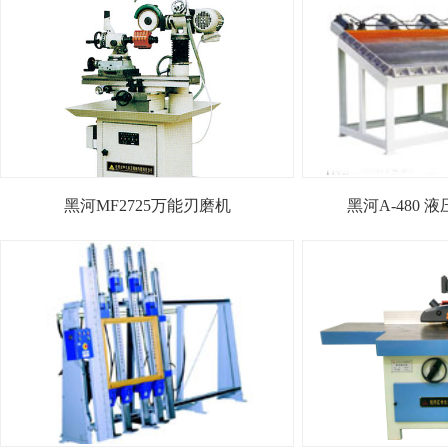
黑河MF2725万能刃磨机
黑河A-480