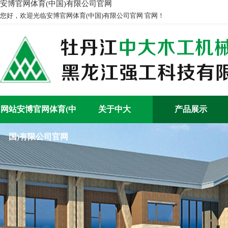
安博官网体育(中国)有限公司官网
您好，欢迎光临安博官网体育(中国)有限公司官网 官网！
网站安博官网体育(中
关于中大
产品展示
国)有限公司官网