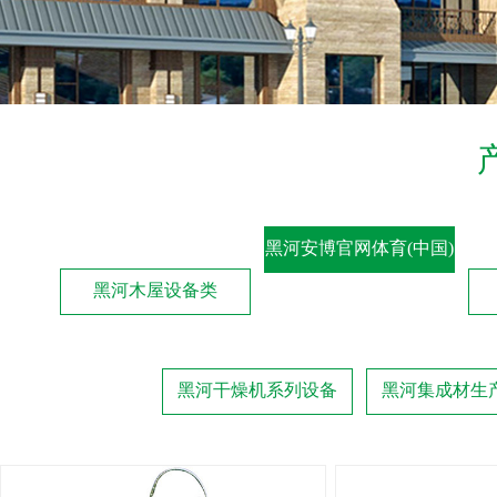
黑河安博官网体育(中国)
黑河木屋设备类
有限公司官网
黑河干燥机系列设备
黑河集成材生