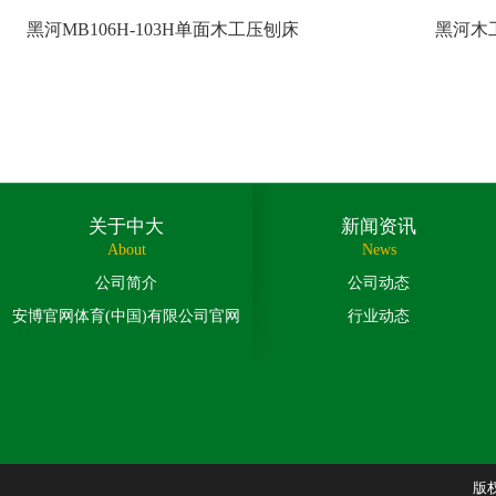
黑河MB106H-103H单面木工压刨床
黑河木
关于中大
新闻资讯
About
News
公司简介
公司动态
安博官网体育(中国)有限公司官网
行业动态
版