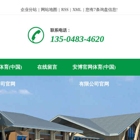
企业分站
|
网站地图
|
RSS
|
XML
|
您有
7
条询盘信息!
135-0483-4620
体育(中国)
在线留言
安博官网体育(中国)
公司官网
有限公司官网