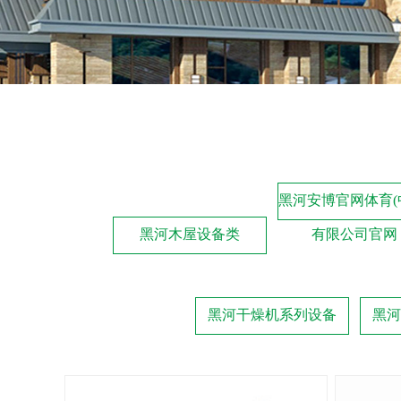
黑河安博官网体育(
黑河木屋设备类
有限公司官网
黑河干燥机系列设备
黑河