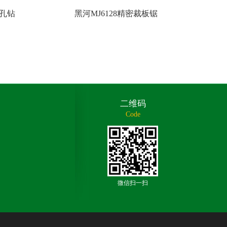
六孔钻
黑河MJ6128精密裁板锯
二维码
Code
微信扫一扫