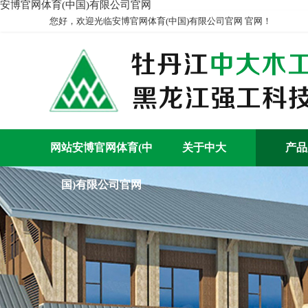
安博官网体育(中国)有限公司官网
您好，欢迎光临安博官网体育(中国)有限公司官网 官网！
网站安博官网体育(中
关于中大
产品
国)有限公司官网