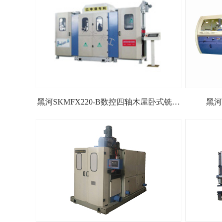
黑河SKMFX220-B数控四轴木屋卧式铣槽
黑河
机