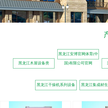
黑龙江安博官网体育(中
黑龙江木屋设备类
国)有限公司官网
黑龙江干燥机系列设备
黑龙江集成材生