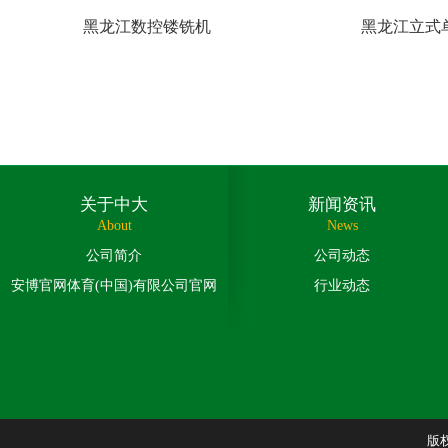
黑龙江数控镂铣机
黑龙江立式
关于中大
新闻资讯
About
News
公司简介
公司动态
安博官网体育(中国)有限公司官网
行业动态
版