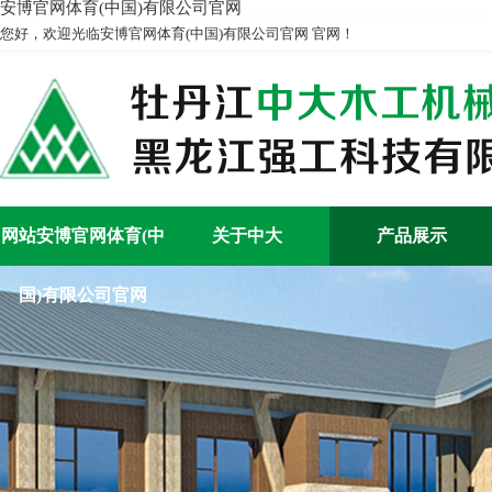
安博官网体育(中国)有限公司官网
您好，欢迎光临安博官网体育(中国)有限公司官网 官网！
网站安博官网体育(中
关于中大
产品展示
国)有限公司官网