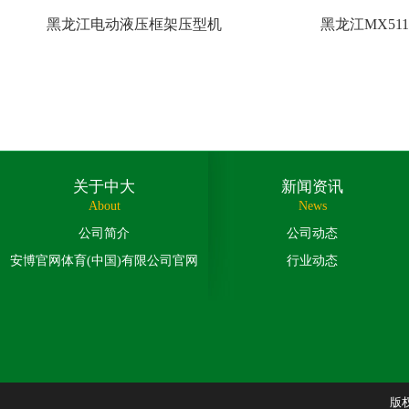
黑龙江电动液压框架压型机
黑龙江MX51
关于中大
新闻资讯
About
News
公司简介
公司动态
安博官网体育(中国)有限公司官网
行业动态
版