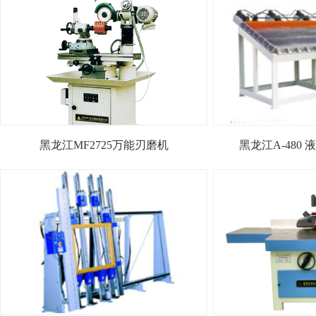
黑龙江MF2725万能刃磨机
黑龙江A-480