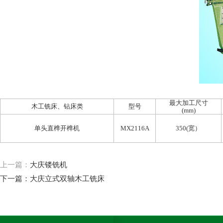
最大加工尺寸
木工铣床、钻床类
型号
(mm)
单头直榫开榫机
MX2116A
350(宽）
上一篇：
大庆镂铣机
下一篇：
大庆立式双轴木工铣床