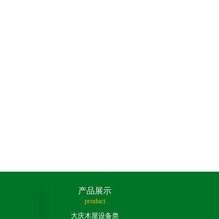
产品展示
product
大庆木屋设备类