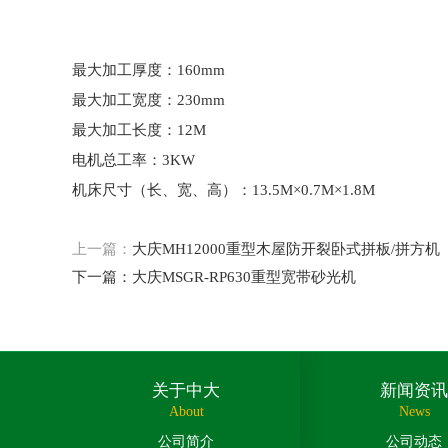
最大加工厚度：160mm
最大加工宽度：230mm
最大加工长度：12M
电机总工率：3KW
机床尺寸（长、宽、高）：13.5M×0.7M×1.8M
上一篇：
大庆MH12000重型木屋防开裂卧式拼板/拼方机
下一篇：
大庆MSGR-RP630重型宽带砂光机
关于中大
新闻资讯
About
News
公司简介
公司动态