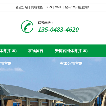
企业分站
|
网站地图
|
RSS
|
XML
|
您有
7
条询盘信息!
135-0483-4620
体育(中国)
在线留言
安博官网体育(中国)
公司官网
有限公司官网