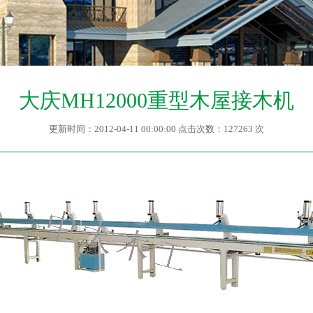
大庆MH12000重型木屋接木机
更新时间：2012-04-11 00:00:00 点击次数：127263 次