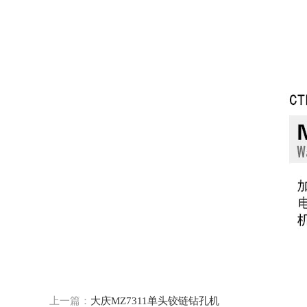
上一篇：
大庆MZ7311单头铰链钻孔机