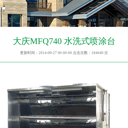
大庆MFQ740 水洗式喷涂台
更新时间：2014-09-27 00:00:00 点击次数：184649 次