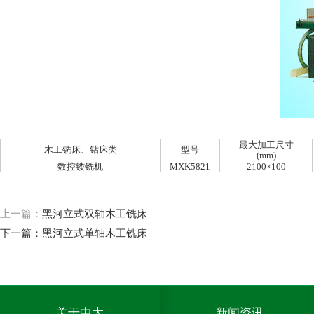
最大加工尺寸
木工铣床、钻床类
型号
(mm)
数控镂铣机
MXK5821
2100×100
上一篇：
黑河立式双轴木工铣床
下一篇：
黑河立式单轴木工铣床
关于中大
新闻资讯