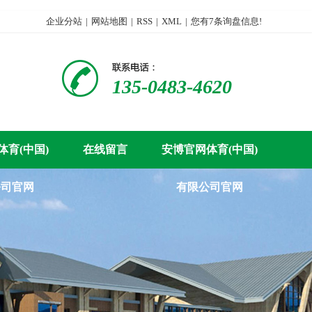
企业分站
|
网站地图
|
RSS
|
XML
|
您有
7
条询盘信息!
135-0483-4620
体育(中国)
在线留言
安博官网体育(中国)
公司官网
有限公司官网