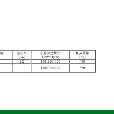
速
总功率
机床外型尺寸
机床重量
(Kw)
L×W×H(cm)
(Kg)
2.2
150×820×150
450
3
150×850×170
560