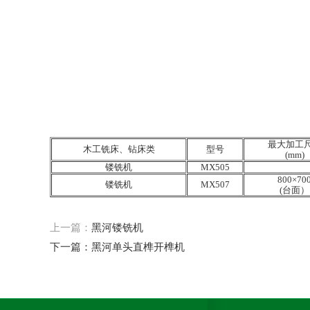
最大加工
木工铣床、钻床类
型号
(mm)
镂铣机
MX505
800×70
镂铣机
MX507
(台面）
上一篇：
黑河镂铣机
下一篇：
黑河单头直榫开榫机