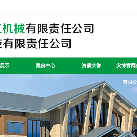
展示
案例中心
资质荣誉
安博官网
有限