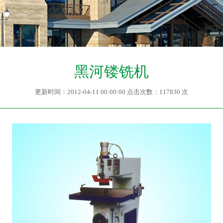
黑河镂铣机
更新时间：2012-04-11 00:00:00 点击次数：117830 次