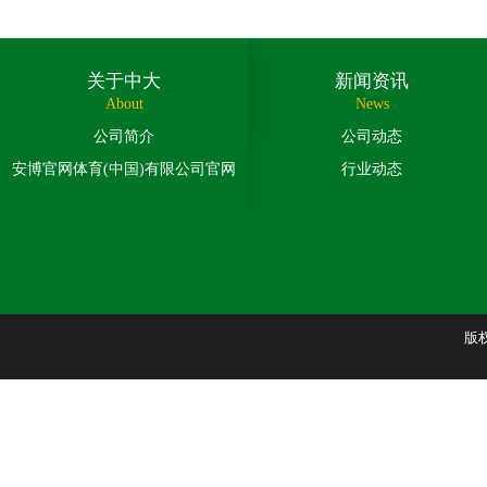
关于中大
新闻资讯
About
News
公司简介
公司动态
安博官网体育(中国)有限公司官网
行业动态
版