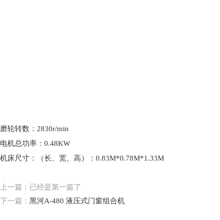
磨轮转数：2830r/min
电机总功率：0.48KW
机床尺寸：（长、宽、高）：0.83M*0.78M*1.33M
上一篇：已经是第一篇了
下一篇：
黑河A-480 液压式门窗组合机