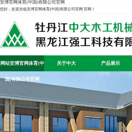
安博官网体育(中国)有限公司官网
您好，欢迎光临安博官网体育(中国)有限公司官网 官网！
网站安博官网体育(中
关于中大
产品展示
国)有限公司官网