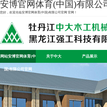
安博官网体育(中国)有限公
您好，欢迎光临安博官网体育(中国)有限公司官网 官网！
网站安博官网体育(中
关于中大
产品展示
国)有限公司官网