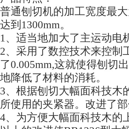
普通刨切机的加工宽度最大
达到1300mm。
1、适当地加大了主运动电
2、采用了数控技术来控制
了0.005mm,这就使得刨
地降低了材料的消耗。
3、根据刨切大幅面科技木
所使用的夹紧器。改进了部
4、为方便大幅面科技木的