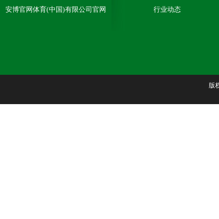
安博官网体育(中国)有限公司官网
行业动态
版