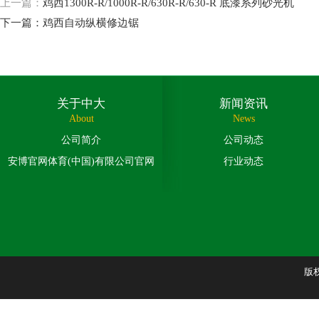
上一篇：
鸡西1300R-R/1000R-R/630R-R/630-R 底漆系列砂光机
下一篇：
鸡西自动纵横修边锯
关于中大
新闻资讯
About
News
公司简介
公司动态
安博官网体育(中国)有限公司官网
行业动态
版