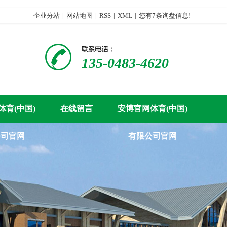
企业分站
|
网站地图
|
RSS
|
XML
|
您有
7
条询盘信息!
135-0483-4620
体育(中国)
在线留言
安博官网体育(中国)
公司官网
有限公司官网